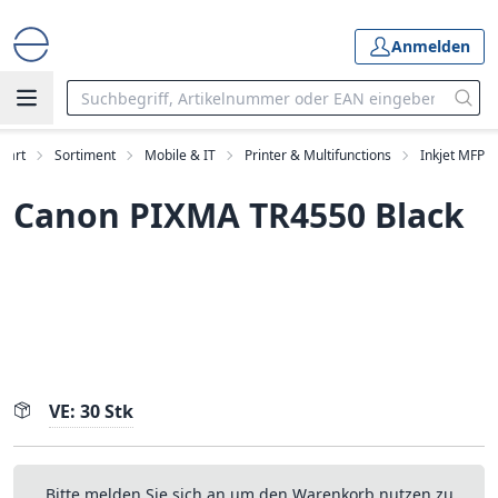
Anmelden
Start
Sortiment
Mobile & IT
Printer & Multifunctions
Inkjet MFP
Canon PIXMA TR4550 Black
VE: 30 Stk
Bitte melden Sie sich an um den Warenkorb nutzen zu