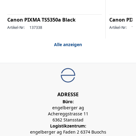
Canon PIXMA TS5350a Black
Canon PIX
Artikel-Nr:
137338
Artikel-Nr:
13
Alle anzeigen
ADRESSE
Büro:
engelberger ag
Achereggstrasse 11
6362 Stansstad
Logistikzentrum:
engelberger ag Faden 2 6374 Buochs