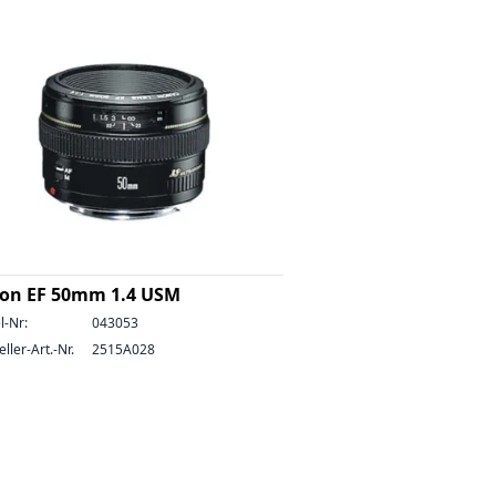
on EF 50mm 1.4 USM
l-Nr:
043053
ller-Art.-Nr.
2515A028