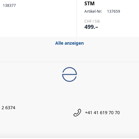
STM
138377
Artikel-Nr:
137659
CHF / Stk
499.–
Alle anzeigen
 2 6374
+41 41 619 70 70