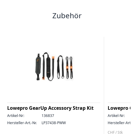
Zubehör
Lowepro GearUp Accessory Strap Kit
Lowepro Ge
Artikel-Nr:
136837
Artikel-Nr:
Hersteller-Art.-Nr.
LP37438-PWW
Hersteller-Art.-
CHF / Stk