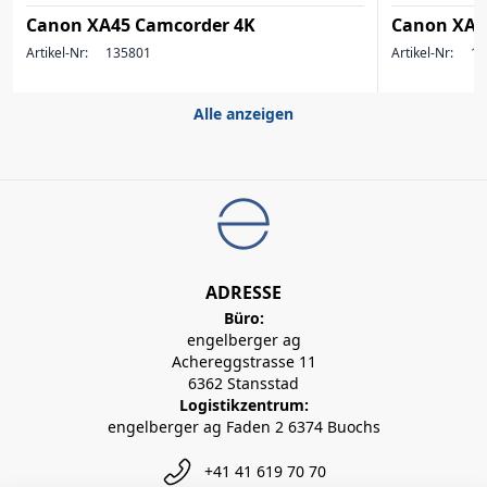
Canon XA45 Camcorder 4K
Canon XA5
Artikel-Nr:
135801
Artikel-Nr:
13
Alle anzeigen
ADRESSE
Büro:
engelberger ag
Achereggstrasse 11
6362 Stansstad
Logistikzentrum:
engelberger ag Faden 2 6374 Buochs
+41 41 619 70 70