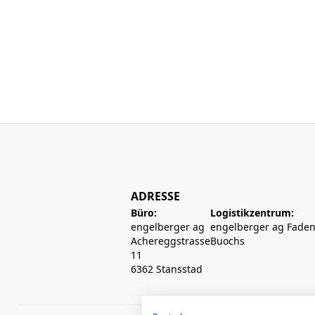
ADRESSE
Büro:
Logistikzentrum:
engelberger ag
engelberger ag Faden
Achereggstrasse
Buochs
11
6362 Stansstad