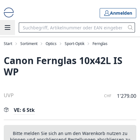
Anmelden
Start
Sortiment
Optics
Sport-Optik
Fernglas
Canon Fernglas 10x42L IS
WP
UVP
1'279.00
CHF
VE: 6 Stk
Bitte melden Sie sich an um den Warenkorb nutzen zu
können und anschliessend Bestellungen abschliessen zu