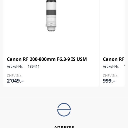
Canon RF 200-800mm F6.3-9 IS USM
Canon RF 
Artikel-Nr:
139411
Artikel-Nr:
13
CHF / Stk
CHF / Stk
2'049.–
999.–
ADRESSE