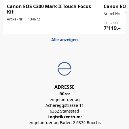
Canon EOS C300 Mark II Touch Focus
Canon EOS 
Kit
Artikel-Nr:
12
Artikel-Nr:
134672
CHF / Stk
7'119.–
Alle anzeigen
ADRESSE
Büro:
engelberger ag
Achereggstrasse 11
6362 Stansstad
Logistikzentrum:
engelberger ag Faden 2 6374 Buochs