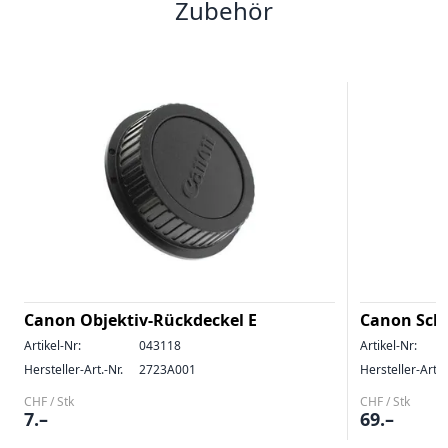
Zubehör
Canon Objektiv-Rückdeckel E
Canon Schu
Artikel-Nr:
043118
Artikel-Nr:
Hersteller-Art.-Nr.
2723A001
Hersteller-Art.-
CHF / Stk
CHF / Stk
7.–
69.–