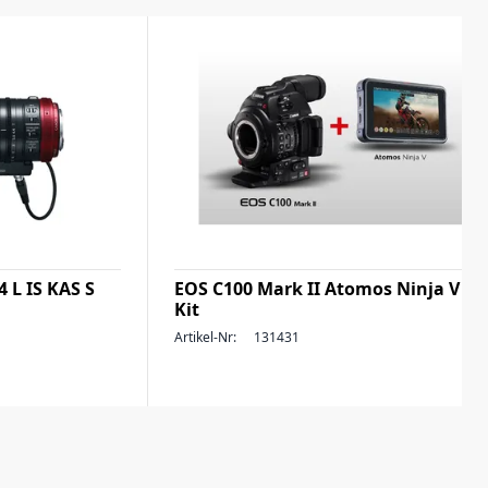
 L IS KAS S
EOS C100 Mark II Atomos Ninja V
Kit
Artikel-Nr:
131431