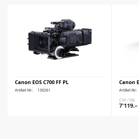
Canon EOS C700 FF PL
Canon E
Artikel-Nr:
130261
Artikel-Nr:
CHF / Stk
7'119.–