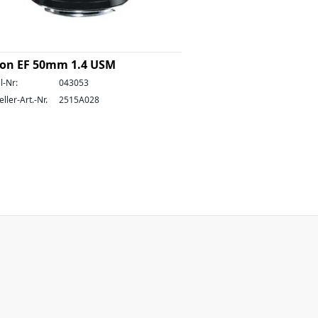
on EF 50mm 1.4 USM
l-Nr:
043053
ller-Art.-Nr.
2515A028