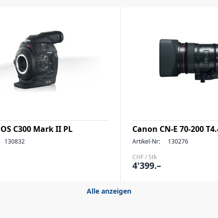
OS C300 Mark II PL
Canon CN-E 70-200 T4.4
130832
Artikel-Nr:
130276
CHF / Stk
4'399.–
Alle anzeigen