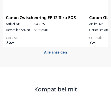
Canon Zwischenring EF 12 II zu EOS
Canon Obje
Artikel-Nr:
043025
Artikel-Nr:
Hersteller-Art.-Nr.
9198A001
Hersteller-Art.-
CHF / Stk
CHF / Stk
75.–
7.–
Alle anzeigen
Kompatibel mit