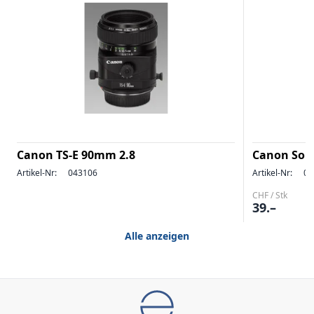
Canon TS-E 90mm 2.8
Canon Son
Artikel-Nr:
043106
Artikel-Nr:
04
CHF / Stk
39.–
Alle anzeigen