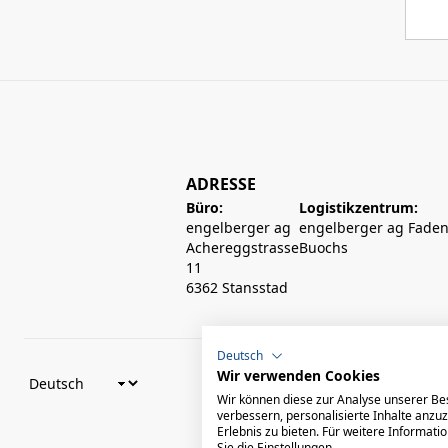
ADRESSE
Büro:
Logistikzentrum:
engelberger ag
engelberger ag Faden
Achereggstrasse
Buochs
11
6362 Stansstad
Deutsch
Wir verwenden Cookies
Wir können diese zur Analyse unserer Be
verbessern, personalisierte Inhalte anzu
Erlebnis zu bieten. Für weitere Informat
Sie die Einstellungen.