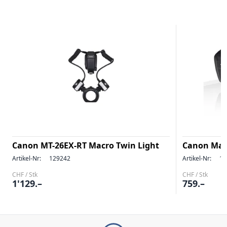
Canon MT-26EX-RT Macro Twin Light
Canon Macr
Artikel-Nr:
129242
Artikel-Nr:
11
CHF / Stk
CHF / Stk
1'129.–
759.–