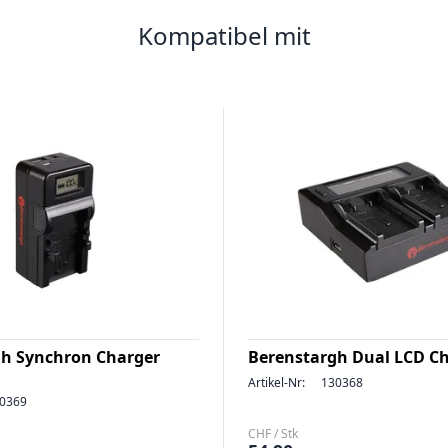
Kompatibel mit
gh Synchron Charger
Berenstargh Dual LCD C
Artikel-Nr:
130368
0369
CHF / Stk