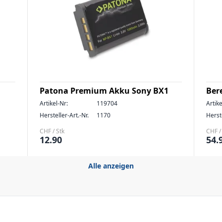
Patona Premium Akku Sony BX1
Ber
Artikel-Nr:
119704
Artike
Hersteller-Art.-Nr.
1170
Herste
CHF / Stk
CHF /
12.90
54.
Alle anzeigen