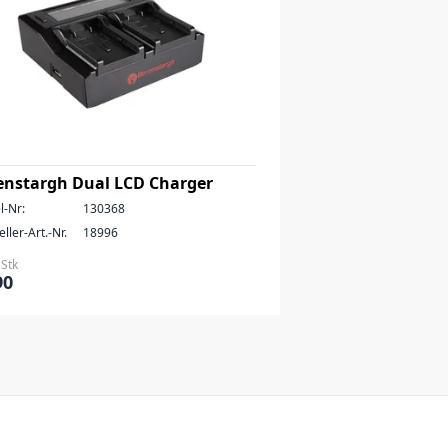
enstargh Dual LCD Charger
l-Nr:
130368
ller-Art.-Nr.
18996
 Stk
90