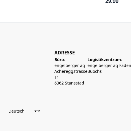
29.90
ADRESSE
Büro:
Logistikzentrum:
engelberger ag
engelberger ag Faden
Achereggstrasse
Buochs
11
6362 Stansstad