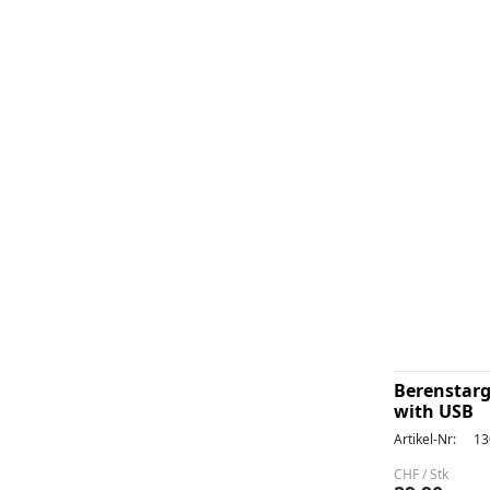
Berenstar
with USB
Artikel-Nr:
13
CHF / Stk