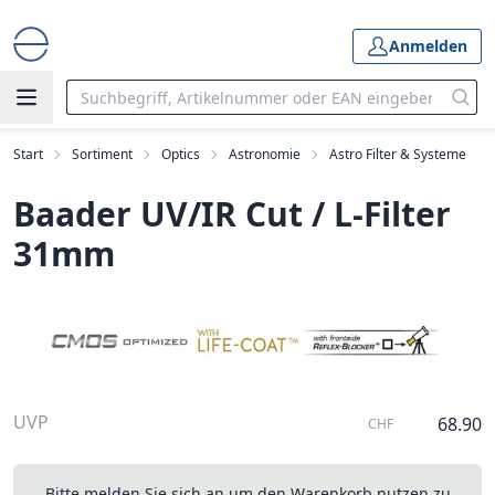
Anmelden
Start
Sortiment
Optics
Astronomie
Astro Filter & Systeme
Baader UV/IR Cut / L-Filter
31mm
UVP
68.90
CHF
Bitte melden Sie sich an um den Warenkorb nutzen zu