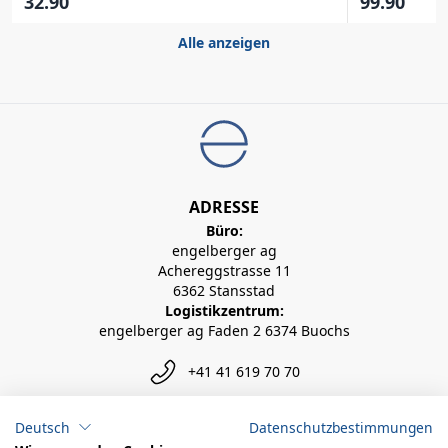
32.90
99.90
Alle anzeigen
ADRESSE
Büro:
engelberger ag
Achereggstrasse 11
6362 Stansstad
Logistikzentrum:
engelberger ag Faden 2 6374 Buochs
+41 41 619 70 70
info@engelberger.ch
Deutsch
Datenschutzbestimmungen