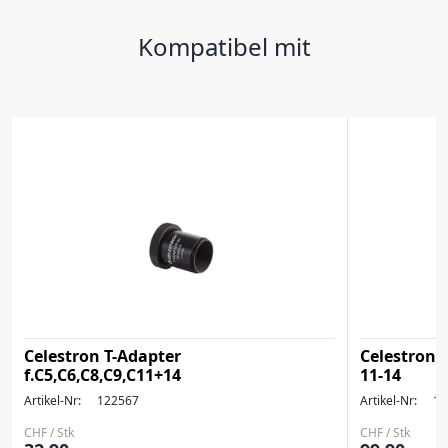
Kompatibel mit
Celestron T-Adapter
Celestron 
f.C5,C6,C8,C9,C11+14
11-14
Artikel-Nr:
122567
Artikel-Nr:
12
CHF / Stk
CHF / Stk