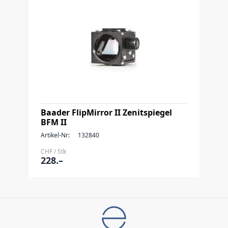
Baader FlipMirror II Zenitspiegel
BFM II
Artikel-Nr:
132840
CHF / Stk
228.–