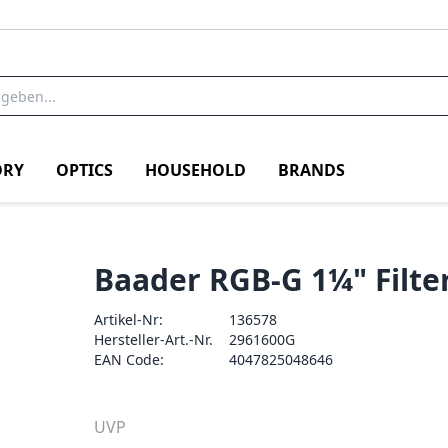
RY
OPTICS
HOUSEHOLD
BRANDS
Baader RGB-G 1¼" Filte
Artikel-Nr:
136578
Hersteller-Art.-Nr.
2961600G
EAN Code:
4047825048646
UVP