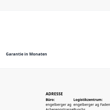
Garantie in Monaten
ADRESSE
Büro:
Logistikzentrum:
engelberger ag
engelberger ag Faden
Achereggstrasse
Buochs