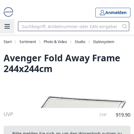
Anmelden
Start
Sortiment
Photo & Video
Studio
Stativsystem
Avenger Fold Away Frame
244x244cm
UVP
919.90
CHF
Bitte melden Sie sich an um den Warenkorb nutzen zu