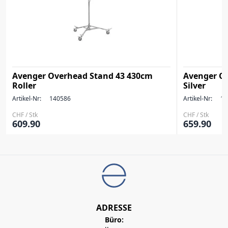
Avenger Overhead Stand 43 430cm
Avenger O
Roller
Silver
Artikel-Nr:
140586
Artikel-Nr:
14
CHF / Stk
CHF / Stk
609.90
659.90
ADRESSE
Büro: