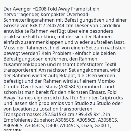
Der Avenger H2008 Fold Away Frame ist ein
hervorragender, kompakter Overhead-
Schmetterlingsrahmen mit Befestigungsösen und einer
Grösse von 8x8 ft / 244x244 cm! Dieser von Cardellini
entwickelte Rahmen verfügt über eine besonders
praktische Faltfunktion, mit der sich der Rahmen
einfach zusammenklappen und wieder aufstellen lässt.
Muss der Rahmen schnell von einem Set zum nächsten
bewegt werden? Kein Problem - einfach die beiden
Befestigungsösen entfernen, den Rahmen
zusammenklappen und mitsamt befestigtem Textil
transportieren! Am nächsten Set angekommen, wird
der Rahmen wieder aufgeklappt, die Ösen werden
befestigt und der Rahmen wird auf einem Mombo
Combo Overhead- Stativ (A3058CS) montiert - und
schon ist man bereit für den nächsten Einsatz. Fold
Away Frames eignen sich ideal für Sprinter-Griptrucks
und lassen sich problemlos von Studio zu Studio oder
von Location zu Location transportieren.
Transportmasse: 252.5x15x3 cm / 99.4x5.9x1.2 in
Empfohlenes Zubehör: A3065CS, A3056CS, A3058CS,
A3059CS, A3043CS, D400, A1045CS, C626, G200-1,
087WBK