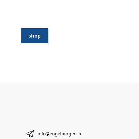
Fin de série
Voir tous les articles que nous avons
en liquidation.
shop
info@engelberger.ch