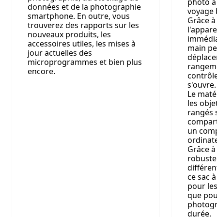
photo à
données et de la photographie
voyage 
smartphone. En outre, vous
Grâce à 
trouverez des rapports sur les
l'appare
nouveaux produits, les
immédia
accessoires utiles, les mises à
main pe
jour actuelles des
déplace
microprogrammes et bien plus
rangeme
encore.
contrôle
s'ouvre.
Le maté
les obje
rangés 
compart
un comp
ordinat
Grâce à 
robuste 
différent
ce sac à
pour le
que pou
photogr
durée.