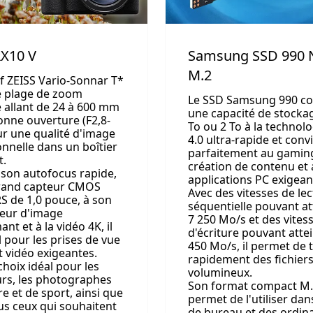
RX10 V
Samsung SSD 990
M.2
if ZEISS Vario-Sonnar T*
ne plage de zoom
Le SSD Samsung 990 c
 allant de 24 à 600 mm
une capacité de stocka
onne ouverture (F2,8-
To ou 2 To à la technol
ur une qualité d'image
4.0 ultra-rapide et conv
onnelle dans un boîtier
parfaitement au gaming
t.
création de contenu et
 son autofocus rapide,
applications PC exigean
rand capteur CMOS
Avec des vitesses de le
S de 1,0 pouce, à son
séquentielle pouvant at
eur d'image
7 250 Mo/s et des vites
nt et à la vidéo 4K, il
d'écriture pouvant atte
l pour les prises de vue
450 Mo/s, il permet de t
t vidéo exigeantes.
rapidement des fichier
 choix idéal pour les
volumineux.
rs, les photographes
Son format compact M.
e et de sport, ainsi que
permet de l'utiliser da
us ceux qui souhaitent
de bureau et des ordin