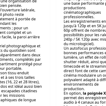
 une organisation de
une base performante 
bien pensée.
productions
l'ouverture latérale,
cinématographiques
il photo reste
professionnelles.
tement à portée de
Les enregistrements en
ndant les
jusqu'à 120p et en 5K j
ments ; pour un
60p offrent de nombre
nt complet et un
possibilités pour les ral
 facile, la paroi arrière
240p / 5K 120p avec mis
du micrologiciel).
riel photographique et
Un autofocus professio
ts du quotidien sont
bonnes performances 
séparément dans deux
lumière, un effet de rol
iments, complétés par
shutter réduit, ainsi que
artiment protégé pour
timecode et le streami
eur portable.
direct font de cette ca
son tissu enduit
cinéma modulaire un ou
et à ses trois tailles
polyvalent adapté à dif
es (16, 22 et 28 litres),
environnements de
 dos est idéal aussi bien
production.
s escapades citadines
En option,
la poignée 
r les missions
permet des enregistre
aphiques de longue
audio à 4 canaux au fo