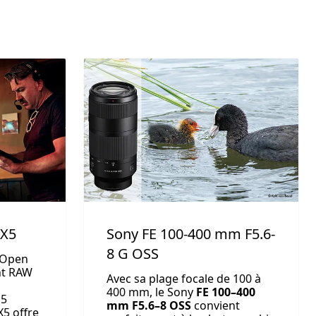
FX5
Sony FE 100-400 mm F5.6-
8 G OSS
 Open
nt RAW
Avec sa plage focale de 100 à
400 mm, le Sony
FE 100–400
15
mm F5.6–8 OSS
convient
X5 offre