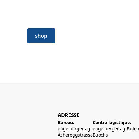
Nouveautés
Quels articles sont nouveaux dans
notre boutique ? Découvrez-le ici.
shop
ADRESSE
Bureau:
Centre logistique:
engelberger ag
engelberger ag Faden
Achereggstrasse
Buochs