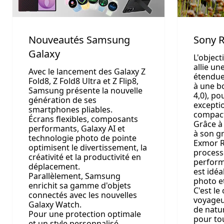
Nouveautés Samsung
Sony 
Galaxy
L'object
allie u
Avec le lancement des Galaxy Z
étendue
Fold8, Z Fold8 Ultra et Z Flip8,
à une b
Samsung présente la nouvelle
4,0), po
génération de ses
excepti
smartphones pliables.
compac
Écrans flexibles, composants
Grâce à
performants, Galaxy AI et
à son g
technologie photo de pointe
Exmor R
optimisent le divertissement, la
process
créativité et la productivité en
performa
déplacement.
est idéa
Parallèlement, Samsung
photo e
enrichit sa gamme d'objets
C'est le
connectés avec les nouvelles
voyageu
Galaxy Watch.
de natur
Pour une protection optimale
pour to
et un style personnalisé,