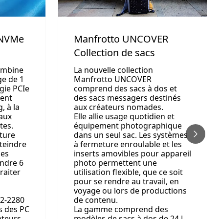
 NVMe
Manfrotto UNCOVER
Collection de sacs
ombine
La nouvelle collection
ge de 1
Manfrotto UNCOVER
ogie PCIe
comprend des sacs à dos et
ient
des sacs messagers destinés
, à la
aux créateurs nomades.
 aux
Elle allie usage quotidien et
tes.
équipement photographique
cture
dans un seul sac. Les systèmes
teindre
à fermeture enroulable et les
ses
inserts amovibles pour appareil
indre 6
photo permettent une
raiter
utilisation flexible, que ce soit
s
pour se rendre au travail, en
voyage ou lors de productions
2-2280
de contenu.
ns des PC
La gamme comprend des
ateurs
modèles de sacs à dos de 24 L