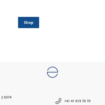
Action
Profitez de nos offres spéciales.
Shop
 2 6374
+41 41 619 70 70