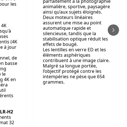
parfaitement à la photographie
pour les
animalière, sportive, paysagère
ainsi qu’aux sujets éloignés.
Deux moteurs linéaires
assurent une mise au point
 4K
automatique rapide et
usqu'à
silencieuse, tandis que la
uses
stabilisation optique réduit les
entis (4K
effets de bougé.
e à jour
Les lentilles en verre ED et les
éléments asphériques
nnel, de
contribuent à une image claire.
en basse
Malgré sa longue portée,
ling
l’objectif protégé contre les
 le
intempéries ne pèse que 654
ng 4K en
grammes.
méra
til
férents
XLR-H2
ments
rmat 32