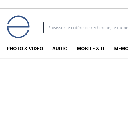
PHOTO & VIDEO
AUDIO
MOBILE & IT
MEMO
SanDisk Creator Phone
Le studio pour la route