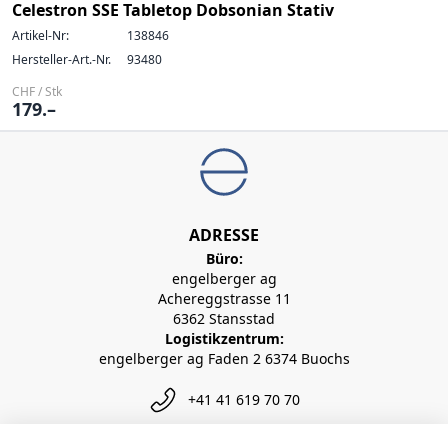
Celestron SSE Tabletop Dobsonian Stativ
Artikel-Nr:
138846
Hersteller-Art.-Nr.
93480
CHF / Stk
179.–
ADRESSE
Büro:
engelberger ag
Achereggstrasse 11
6362 Stansstad
Logistikzentrum:
engelberger ag Faden 2 6374 Buochs
+41 41 619 70 70