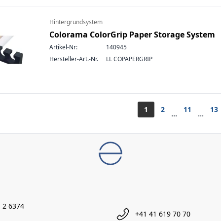
Hintergrundsystem
Colorama ColorGrip Paper Storage System
Artikel-Nr:
140945
Hersteller-Art.-Nr.
LL COPAPERGRIP
1
2
11
13
...
...
 2 6374
+41 41 619 70 70