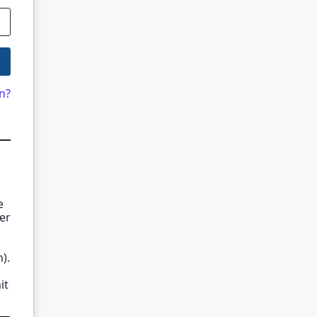
n?
e
er
).
it