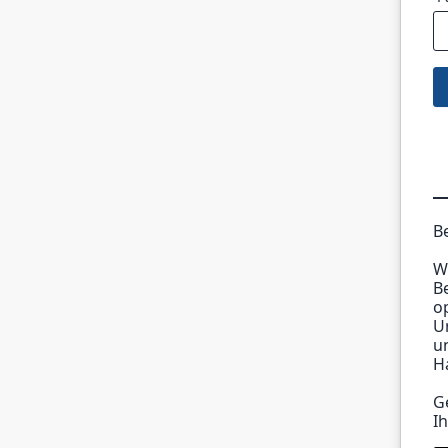
B
W
B
o
U
u
H
G
I