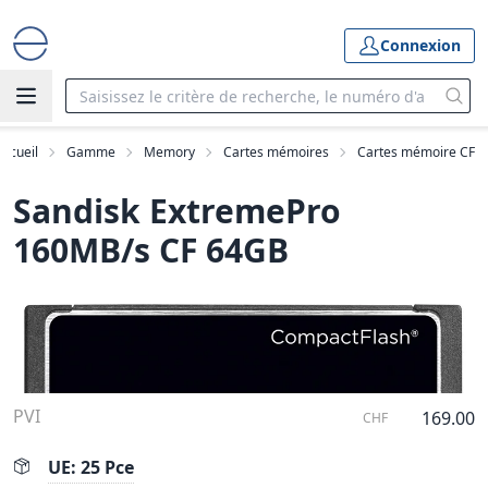
Connexion
Accueil
Gamme
Memory
Cartes mémoires
Cartes mémoire CF
Sandisk ExtremePro
160MB/s CF 64GB
PVI
169.00
CHF
UE: 25 Pce