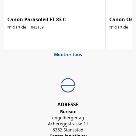
Canon Parasoleil ET-83 C
Canon Oeil
N° d'article
043189
N° d'article
0
Montrer tous
ADRESSE
Bureau:
engelberger ag
Achereggstrasse 11
6362 Stansstad
Centre logistique: