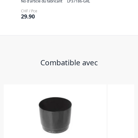
No d'article du fabricant
LP37186-GRL
CHF / Pce
29.90
Combatible avec