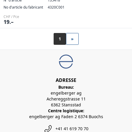
N° d'article
135418
No d'article du fabricant
4320C001
CHF / Pce
19.–
1
»
ADRESSE
Bureau:
engelberger ag
Achereggstrasse 11
6362 Stansstad
Centre logistique:
engelberger ag Faden 2 6374 Buochs
+41 41 619 70 70