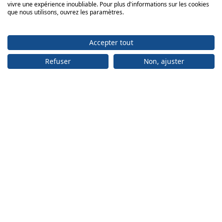
vivre une expérience inoubliable. Pour plus d'informations sur les cookies
que nous utilisons, ouvrez les paramètres.
Accepter tout
Refuser
Non, ajuster
ADRESSE
Bureau:
engelberger ag
Achereggstrasse 11
6362 Stansstad
Centre logistique:
engelberger ag Faden 2 6374 Buochs
+41 41 619 70 70
info@engelberger.ch