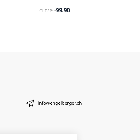
99.90
CHF / Pce
info@engelberger.ch