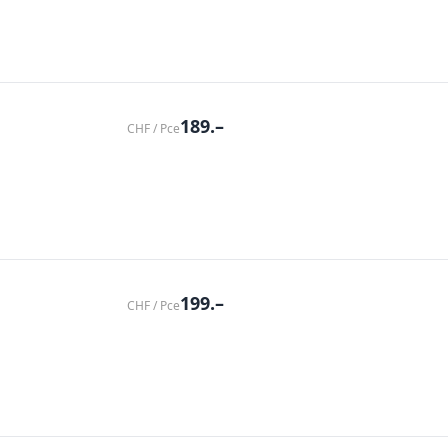
189.–
CHF / Pce
199.–
CHF / Pce