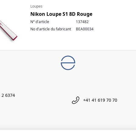
Loupes
Nikon Loupe S1 8D Rouge
N° d'article
137482
No d'article du fabricant
BEA00034
 2 6374
+41 41 619 70 70