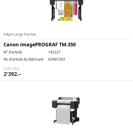
Inkjet Large Format
Canon imagePROGRAF TM-350
N° d'article
145227
No d'article du fabricant
6246C003
CHF / Pce
2'392.–