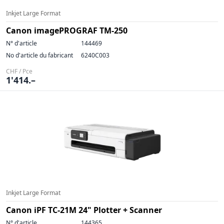
Inkjet Large Format
Canon imagePROGRAF TM-250
N° d'article
144469
No d'article du fabricant
6240C003
CHF / Pce
1'414.–
Inkjet Large Format
Canon iPF TC-21M 24" Plotter + Scanner
N° d'article
144365