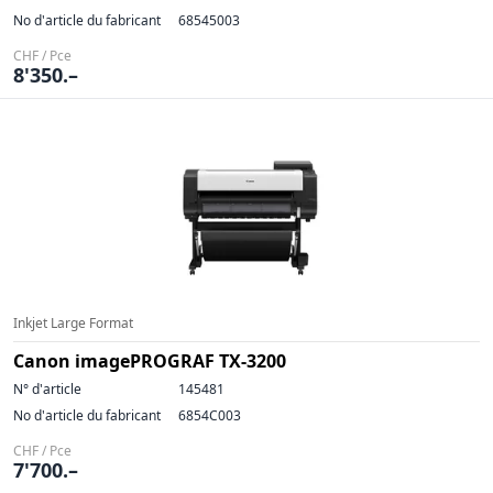
No d'article du fabricant
68545003
CHF / Pce
8'350.–
Inkjet Large Format
Canon imagePROGRAF TX-3200
N° d'article
145481
No d'article du fabricant
6854C003
CHF / Pce
7'700.–