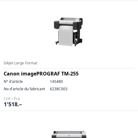
Inkjet Large Format
Canon imagePROGRAF TM-255
N° d'article
145480
No d'article du fabricant
6238C003
CHF / Pce
1'518.–