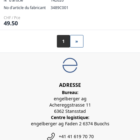
N° d'article
142620
No d'article du fabricant
3489C001
CHF / Pce
49.50
1
»
ADRESSE
Bureau:
engelberger ag
Achereggstrasse 11
6362 Stansstad
Centre logistique:
engelberger ag Faden 2 6374 Buochs
+41 41 619 70 70