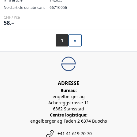
N° d'article
142055
No d'article du fabricant
6671C056
CHF / Pce
58.–
1
»
ADRESSE
Bureau:
engelberger ag
Achereggstrasse 11
6362 Stansstad
Centre logistique:
engelberger ag Faden 2 6374 Buochs
+41 41 619 70 70