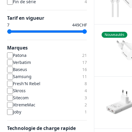
Fin de série
4
Tarif en vigueur
CHF
Nouveautés
Marques
Patona
21
Verbatim
17
Baseus
16
Samsung
11
Fresh'N Rebel
8
Skross
4
Sitecom
3
XtremeMac
2
Joby
1
Technologie de charge rapide