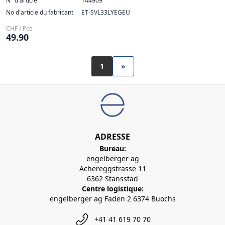
N° d'article
144909
No d'article du fabricant
ET-SVL33LYEGEU
CHF / Pce
49.90
1
»
ADRESSE
Bureau:
engelberger ag
Achereggstrasse 11
6362 Stansstad
Centre logistique:
engelberger ag Faden 2 6374 Buochs
+41 41 619 70 70