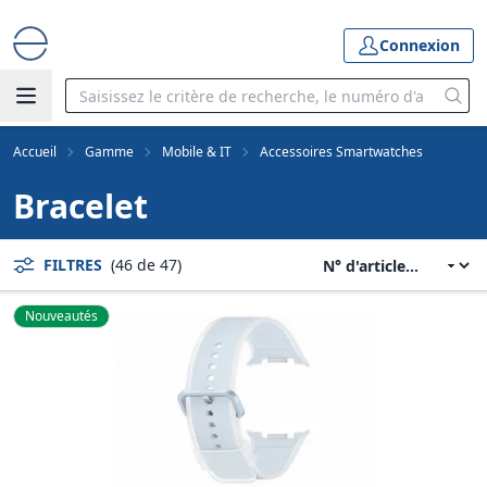
Connexion
Accueil
Gamme
Mobile & IT
Accessoires Smartwatches
Bracelet
FILTRES
(46 de 47)
Nouveautés