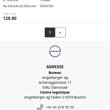
N° d'article
139488
No d'article du fabricant
5639C002
CHF / Pce
128.80
1
»
ADRESSE
Bureau:
engelberger ag
Achereggstrasse 11
6362 Stansstad
Centre logistique:
engelberger ag Faden 2 6374 Buochs
+41 41 619 70 70