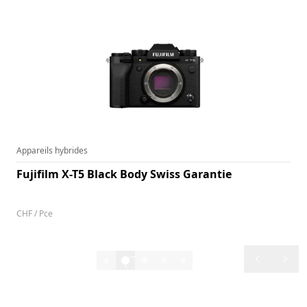
Appareils hybrides
Fujifilm X-T5 Black Body Swiss Garantie
N° d'article
142696
CHF / Pce
1'798.–
2/7