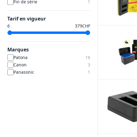
Fin de série
1
Tarif en vigueur
CHF
Marques
Patona
16
Canon
3
Panasonic
1