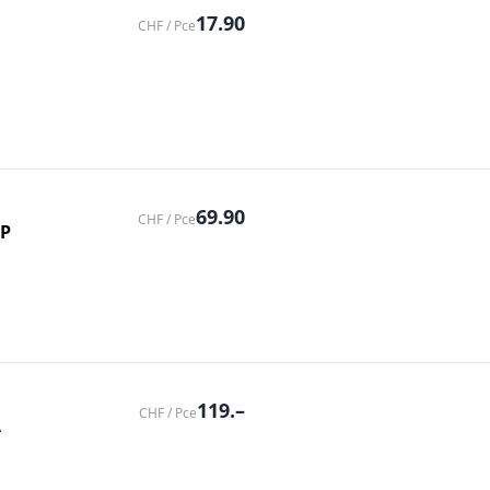
17.90
CHF / Pce
69.90
CHF / Pce
AP
119.–
CHF / Pce
A