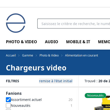
PHOTO & VIDEO
AUDIO
MOBILE & IT
MEMO
Accueil
Gamme
Photo & Video
Alimentation en courant
Chargeurs video
FILTRES
remise à l'état initial
Trouvé :
20 de 
Fanions
Nouveautés
Assortiment actuel
20
Nouveautés
1