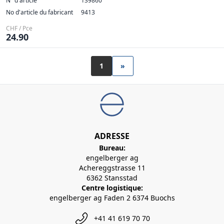
N° d'article
139860
No d'article du fabricant
9413
CHF / Pce
24.90
1
»
ADRESSE
Bureau:
engelberger ag
Achereggstrasse 11
6362 Stansstad
Centre logistique:
engelberger ag Faden 2 6374 Buochs
+41 41 619 70 70