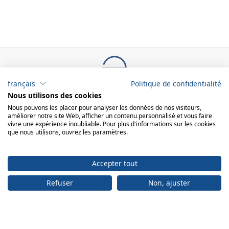
français
Politique de confidentialité
Nous utilisons des cookies
ADRESSE
Nous pouvons les placer pour analyser les données de nos visiteurs,
Bureau:
améliorer notre site Web, afficher un contenu personnalisé et vous faire
engelberger ag
vivre une expérience inoubliable. Pour plus d'informations sur les cookies
que nous utilisons, ouvrez les paramètres.
Achereggstrasse 11
6362 Stansstad
Centre logistique:
engelberger ag Faden 2 6374 Buochs
Accepter tout
Refuser
Non, ajuster
+41 41 619 70 70
info@engelberger.ch