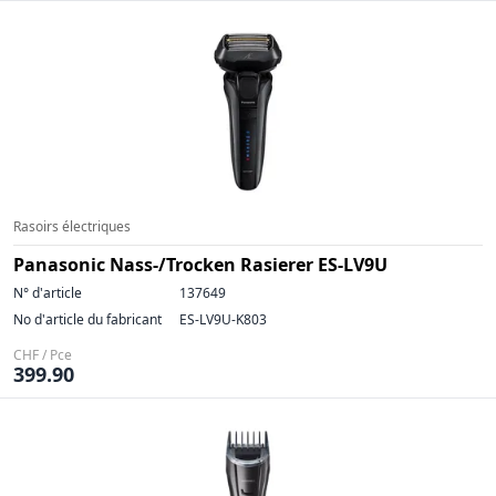
Rasoirs électriques
Panasonic Nass-/Trocken Rasierer ES-LV9U
N° d'article
137649
No d'article du fabricant
ES-LV9U-K803
CHF / Pce
399.90