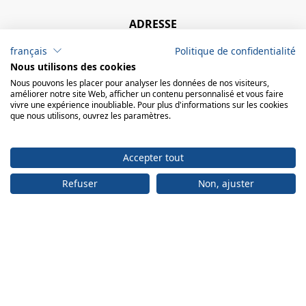
ADRESSE
Bureau:
français
Politique de confidentialité
engelberger ag
Nous utilisons des cookies
Achereggstrasse 11
6362 Stansstad
Nous pouvons les placer pour analyser les données de nos visiteurs,
améliorer notre site Web, afficher un contenu personnalisé et vous faire
Centre logistique:
vivre une expérience inoubliable. Pour plus d'informations sur les cookies
engelberger ag Faden 2 6374 Buochs
que nous utilisons, ouvrez les paramètres.
+41 41 619 70 70
Accepter tout
info@engelberger.ch
Refuser
Non, ajuster