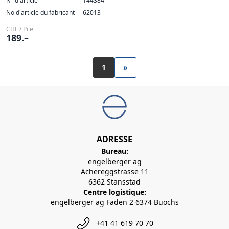
N° d'article
144384
No d'article du fabricant
62013
CHF / Pce
189.–
1
»
ADRESSE
Bureau:
engelberger ag
Achereggstrasse 11
6362 Stansstad
Centre logistique:
engelberger ag Faden 2 6374 Buochs
+41 41 619 70 70