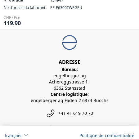
N° d'article
134947
No d'article du fabricant
EP-P6300TWEGEU
CHF / Pce
119.90
ADRESSE
Bureau:
engelberger ag
Achereggstrasse 11
6362 Stansstad
Centre logistique:
engelberger ag Faden 2 6374 Buochs
+41 41 619 70 70
info@engelberger.ch
français
Politique de confidentialité