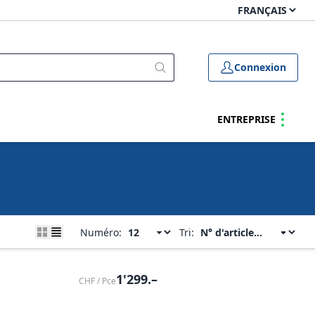
Connexion
ENTREPRISE
Numéro:
Tri:
1'299.–
CHF / Pce