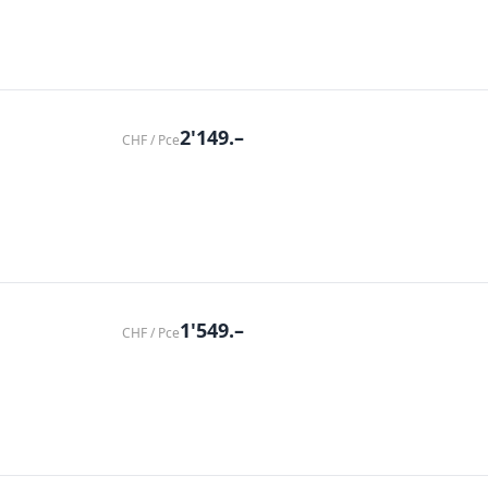
2'149.–
CHF / Pce
1'549.–
CHF / Pce