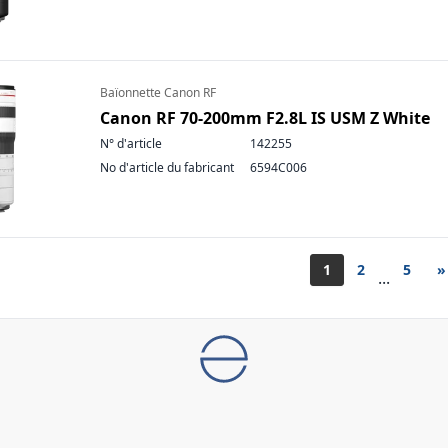
Baïonnette Canon RF
Canon RF 70-200mm F2.8L IS USM Z White
N° d'article
142255
No d'article du fabricant
6594C006
1
2
5
»
...