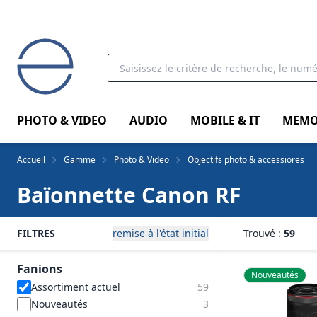
PHOTO & VIDEO
AUDIO
MOBILE & IT
MEMO
Accueil
Gamme
Photo & Video
Objectifs photo & accessiores
Baïonnette Canon RF
FILTRES
remise à l'état initial
Trouvé :
59
Fanions
Nouveautés
Assortiment actuel
59
Nouveautés
3