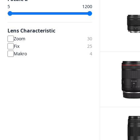
Lens Characteristic
Zoom
30
Fix
25
Makro
4