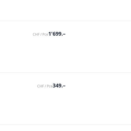
1'699.–
CHF / Pce
349.–
CHF / Pce