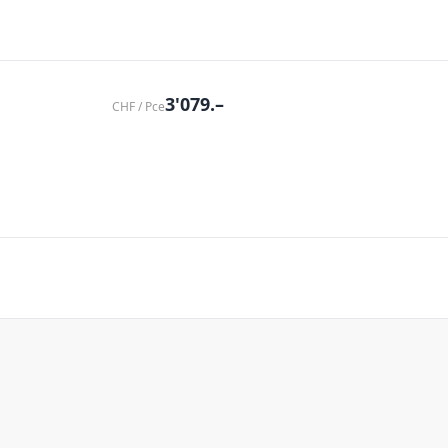
3'079.–
CHF / Pce