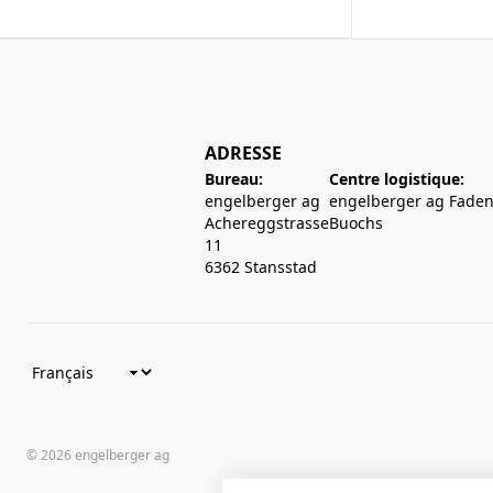
ADRESSE
Bureau:
Centre logistique:
engelberger ag
engelberger ag Faden
Achereggstrasse
Buochs
11
6362 Stansstad
© 2026 engelberger ag