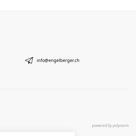
info@engelberger.ch
powered by polynorm