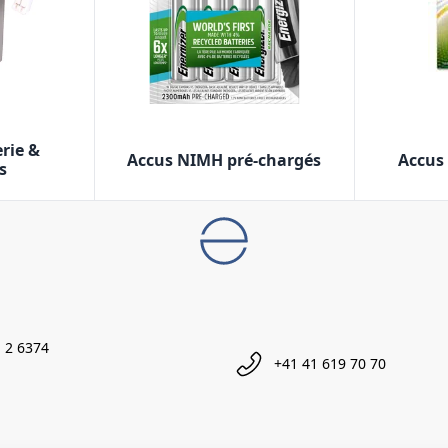
rie &
Accus NIMH pré-chargés
Accus
s
 2 6374
+41 41 619 70 70