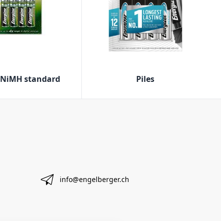
 NiMH standard
Piles
info@engelberger.ch