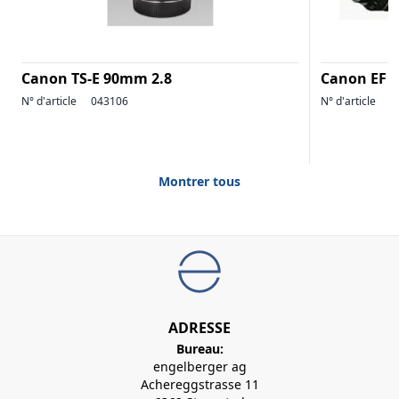
Canon TS-E 90mm 2.8
Canon EF 7
N° d'article
043106
N° d'article
0
Montrer tous
ADRESSE
Bureau:
engelberger ag
Achereggstrasse 11