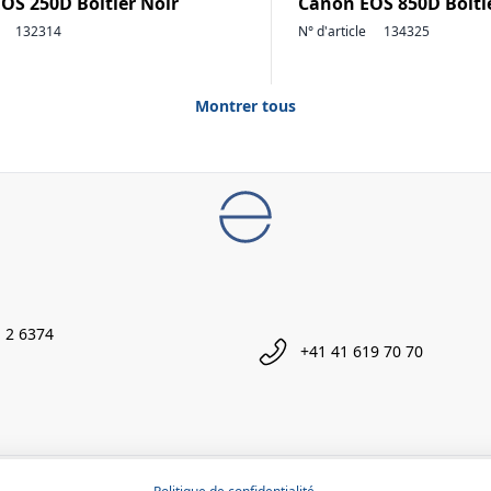
OS 250D Boîtier Noir
Canon EOS 850D Boîti
132314
N° d'article
134325
Montrer tous
 2 6374
+41 41 619 70 70