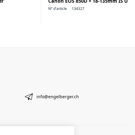
er
Canon EOS 850D + 18-135mm IS USM
N° d'article
134327
info@engelberger.ch