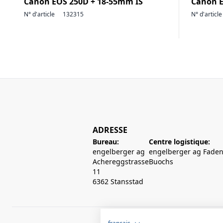
Canon EOS 250D + 18-55mm IS
Canon E
N° d'article
132315
N° d'article
ADRESSE
Bureau:
Centre logistique:
engelberger ag
engelberger ag Faden
Achereggstrasse
Buochs
11
6362 Stansstad