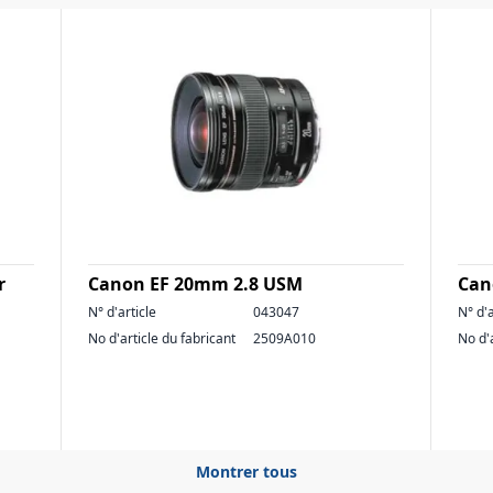
r
Canon EF 20mm 2.8 USM
Can
N° d'article
043047
N° d'a
No d'article du fabricant
2509A010
No d'
Montrer tous