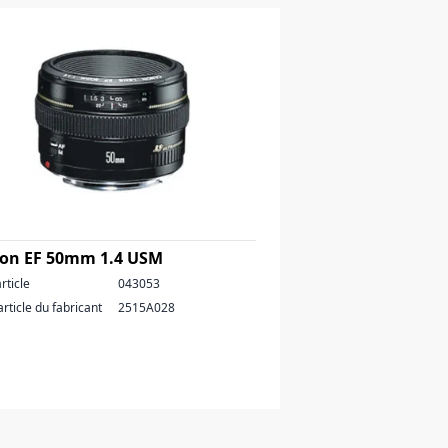
on EF 50mm 1.4 USM
rticle
043053
article du fabricant
2515A028