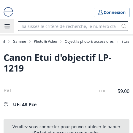
Connexion
eil
Gamme
Photo & Video
Objectifs photo & accessiores
Etuis
Canon Etui d'objectif LP-
1219
PVI
59.00
CHF
UE: 48 Pce
Veuillez vous connecter pour pouvoir utiliser le panier
d'achat et passer vos commandes.