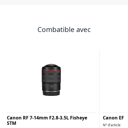
Combatible avec
Canon RF 7-14mm F2.8-3.5L Fisheye
Canon EF 2
STM
N° d'article
1