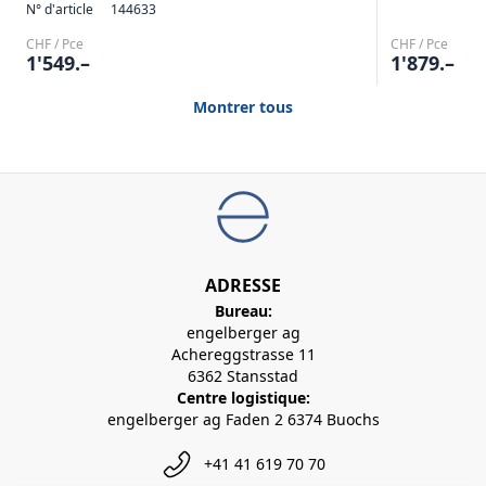
N° d'article
144633
CHF / Pce
CHF / Pce
1'549.–
1'879.–
Montrer tous
ADRESSE
Bureau:
engelberger ag
Achereggstrasse 11
6362 Stansstad
Centre logistique:
engelberger ag Faden 2 6374 Buochs
+41 41 619 70 70