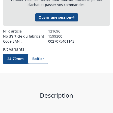
d'achat et passer vos commandes.
Ouvrir une session
N° d'article
131696
No d'article du fabricant
1599300
Code EAN :
0027075401143
Kit variants:
24-70mm
Boitier
Description