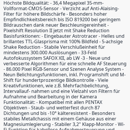
Höchste Bildqualität: - 36,4 Megapixel 35-mm-
Vollformat-CMOS-Sensor - Verzicht auf Anti-Alaising-
Filter für höhere Bildschärfe - Besonders hoher
Empfindlichkeitsbereich bis ISO 819200 bei geringem
Bildrauschen dank neuer Beschleunigereinheit -
Pixelshift Resolution II jetzt mit Shake Reduction
Basisfunktionen: - Eingebauter Astrotracer - Helles und
brillantes TTL-Glasprisma mit 100% Bildfeld - 5-achsige
Shake Reduction - Stabile Verschlußeinheit für
mindestens 300.000 Auslösungen - 33-Feld
Autofokussystem SAFOX XII, ab LW -3 - Neue und
verbesserte Algorithmen für eine schnelle AF Steuerung
- 86.000 Pixel RGB-Sensor und Szenen Analyse System -
Neun Belichtungsfunktionen, inkl. Programshift und M-
Shift für hundertprozentige Bildkontrolle - Viele
Kreativfunktionen, wie z.B. Mehrfachbelichtung,
Intervallauf- nahmen und eine Vielzahl von Filtern für
Aufnahme und Bearbeitung in der Kamera
Funktionalität: - Kompatibel mit allen PENTAX
Objektiven - Staub- und wetterfest durch 87
Dichtungen und bis -10° kälteresistent - Besonders
stabiles Metallchassis mit einem Gehäuse aus einer
Magnesiumlegierung - Stabiler 3,2" Klapp-Monitor - Wi-
Fi-Funktion für kabellose Aufnahmesteuerung und