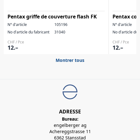
Pentax griffe de couverture flash FK
Pentax cou
N° d'article
105196
N° d'article
No d'article du fabricant
31040
No d'article du 
CHF / Pce
CHF / Pce
12.–
12.–
Montrer tous
ADRESSE
Bureau:
engelberger ag
Achereggstrasse 11
6362 Stansstad