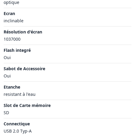
optique
Ecran
inclinable
Résolution d'écran
1037000
Flash integré
Oui
Sabot de Accessoire
Oui
Etanche
resistant à l'eau
Slot de Carte mémoire
SD
Connectique
USB 2.0 Typ-A