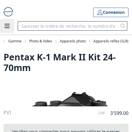
Connexion
l
Gamme
Photo & Video
Appareils photo
Appareils reflex (SLR)
Pentax K-1 Mark II Kit 24-
70mm
PVI
3'599.00
CHF
Veuillez vous connecter pour pouvoir utiliser le panier