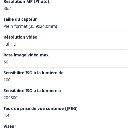
Résolution MP (Photo)
36.4
Taille du capteur
Plein format (35.9x24.0mm)
Résolution vidéo
FullHD
Rate image vidéo max.
60
Sensibilité ISO à la lumière de
100
Sensibilité ISO à la lumière à
204800
Taux de prise de vue continue (JPEG)
4.4
Viseur