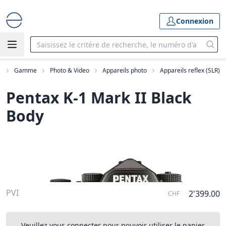
Connexion
l
Gamme
Photo & Video
Appareils photo
Appareils reflex (SLR)
Pentax K-1 Mark II Black
Body
PVI
2'399.00
CHF
Veuillez vous connecter pour pouvoir utiliser le panier