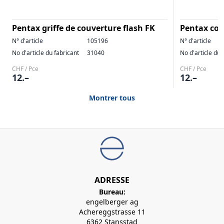
Pentax griffe de couverture flash FK
Pentax cou
N° d'article
105196
N° d'article
No d'article du fabricant
31040
No d'article du 
CHF / Pce
CHF / Pce
12.–
12.–
Montrer tous
ADRESSE
Bureau:
engelberger ag
Achereggstrasse 11
6362 Stansstad