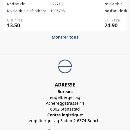
N° d'article
022713
N° d'article
No d'article du fabricant
1006798
No d'article du 
CHF / Pce
CHF / Pce
13.50
24.90
Montrer tous
ADRESSE
Bureau:
engelberger ag
Achereggstrasse 11
6362 Stansstad
Centre logistique:
engelberger ag Faden 2 6374 Buochs