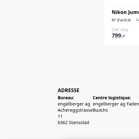
Nikon Jume
N° d'article
1
CHF / Pce
799.–
ADRESSE
Bureau:
Centre logistique:
engelberger ag
engelberger ag Faden
Achereggstrasse
Buochs
11
6362 Stansstad