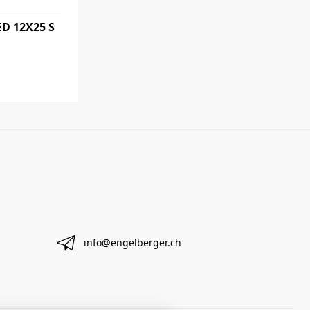
ED 12X25 S
info@engelberger.ch