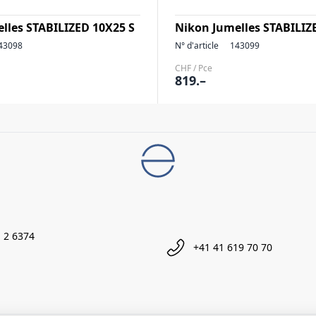
lles STABILIZED 10X25 S
Nikon Jumelles STABILIZ
43098
N° d'article
143099
CHF / Pce
819.–
 2 6374
+41 41 619 70 70