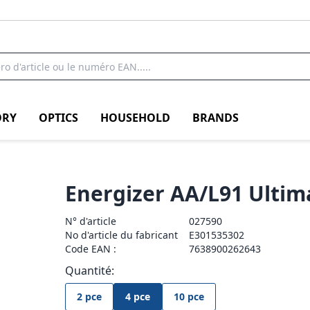
RY
OPTICS
HOUSEHOLD
BRANDS
Energizer AA/L91 Ultim
N° d'article
027590
No d'article du fabricant
E301535302
Code EAN :
7638900262643
Quantité:
2 pce
4 pce
10 pce