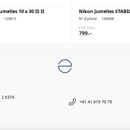
melles 10 x 30 IS II
Nikon Jumelles STABI
120813
N° d'article
143098
CHF / Pce
799.–
 2 6374
+41 41 619 70 70