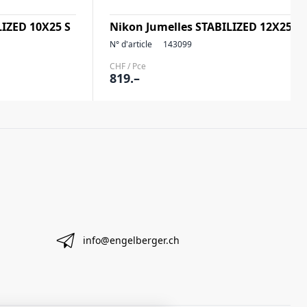
LIZED 10X25 S
Nikon Jumelles STABILIZED 12X25 S
N° d'article
143099
CHF / Pce
819.–
info@engelberger.ch