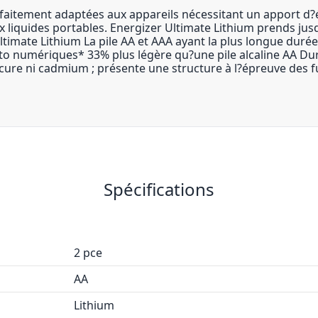
rfaitement adaptées aux appareils nécessitant un apport d
aux liquides portables. Energizer Ultimate Lithium prends 
Ultimate Lithium La pile AA et AAA ayant la plus longue duré
to numériques* 33% plus légère qu?une pile alcaline AA Du
ure ni cadmium ; présente une structure à l?épreuve des fu
Spécifications
2 pce
AA
Lithium