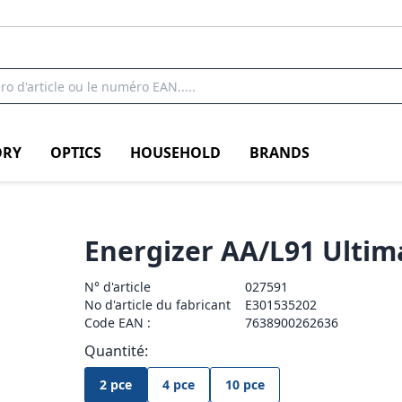
RY
OPTICS
HOUSEHOLD
BRANDS
Energizer AA/L91 Ultim
N° d'article
027591
No d'article du fabricant
E301535202
Code EAN :
7638900262636
Quantité:
2 pce
4 pce
10 pce