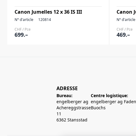
Canon Jumelles 12 x 36 IS III
Canon Ju
N° d'article
120814
N° d'article
CHF / Pce
CHF / Pce
699.–
469.–
ADRESSE
Bureau:
Centre logistique:
engelberger ag
engelberger ag Faden
Achereggstrasse
Buochs
11
6362 Stansstad